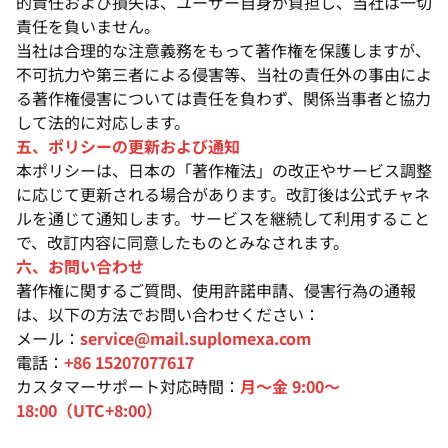
的責任および損失は、ユーザー自身が負担し、当社は一切
責任を負いません。
当社は合理的な注意義務をもって著作権を保護しますが、
不可抗力や第三者による侵害等、当社の責任外の事由によ
る著作権侵害については責任を負わず、関係当事者と協力
して法的に対応します。
五、ポリシーの更新および通知
本ポリシーは、日本の「著作権法」の改正やサービス調整
に応じて更新される場合があります。改訂後は公式チャネ
ルを通じて通知します。サービスを継続して利用すること
で、改訂内容に同意したものとみなされます。
六、お問い合わせ
著作権に関するご質問、使用許諾申請、侵害行為の通報
は、以下の方法でお問い合わせください：
メール：
service@mail.suplomexa.com
電話：
+86 15207077617
カスタマーサポート対応時間：
月～金 9:00～
18:00（UTC+8:00）