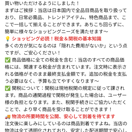
買い物いただけるようにしました！
まずはご挨拶：当店は日本国内で全品目商品を取り扱って
おり、日常必需品、トレンドアイテム、特色商品まで、こ
こで一括して揃えることができます。あちこち回らずに、
簡単に様々なショッピングニーズを満たせます〜
💡
ショッピング必読！税金＆関税の基本知識
多くの方が気になるのは「隠れた費用がないか」という点
ですが、ご安心ください！
✅ 商品価格に全ての税金を含む：当店のすべての商品価
格には、関連する税金が含まれています。注文時に表示さ
れる価格がそのまま最終支払金額です。追加の税金を支払
う必要はなく、予算も立てやすくなります〜
✅ 関税について：関税は現地税関の規定に従って課され
ます。商品の通関過程で関税が発生した場合は、ユーザー
様の負担となります。また、税関手続きにご協力いただく
ことで、より早く商品を受け取ることができます！
🚚
物流の所要時間を公開、安心して到着を待てます
注文後に楽しみにしているのは商品到着ですよね。当店の
物流は全て透明化されており、安定した配送期間で安心し