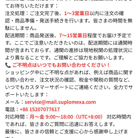
てお待ちいただけます：
注文処理：ご注文完了後、
1〜3営業日
以内に注文の確
認・商品準備・発送手続きを行います。皆さまの時間を無
駄にしません。
配送期間：商品発送後、
7〜15営業日
程度でお届け予定で
す。ここでご注意いただきたいのは、配送期間には通関時
間が含まれておらず、通関の進捗は現地税関の処理状況に
より異なることです。ご理解とご協力をお願いします。
📞
ご不明点はいつでもお問い合わせください！
ショッピング中にご不明な点があれば、例えば商品に関す
る問い合わせ、注文状況の確認、税金や関税の質問など、
いつでもカスタマーサポートにご連絡ください。全力でサ
ポートいたします：
メール：
service@mail.suplomexa.com
電話：
+86 15207077617
対応時間：
月〜金 9:00〜18:00（UTC+8:00）
対応時間内
であれば、皆さまのご質問に迅速にお答えします。
最後に、皆さまの信頼とご支援に心から感謝申し上げま