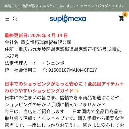
素晴らしい商品が数多く揃ったここは、まさにショッピングパラダイスです。
0
最終更新日: 2026 年 3 月 14 日
会社名: 重庆恒朽瑞商贸有限公司
住所：重庆市九龙坡区谢家湾街道谢家湾正街55号13幢负
1-27号
法定代理人：イー・シェンボ
統一社会信用コード: 91500107MAK44CFE1Y
日本でのショッピングがもっと安心に！全品目アイテム＋
わかりやすいショッピングガイド✨
日本にお住まいの皆さま、信頼できる商品を選ぶことや、
ショッピングの細かい手順に悩んでいませんか？
今日は、当店をご紹介します——日本国内で全品目商品を
取り扱う信頼できるショップです。購入手順から重要な注
意点まで、一度にしっかりお伝えし、皆さまに安心してお