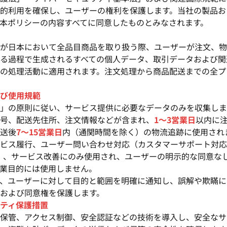
的利用を確保し、ユーザーの権利を保護します。当社の製品お
本ポリシーの内容すべてに同意したものとみなされます。
が日本において全品目商品を取り扱う際、ユーザーが注文、物
る過程で生成されるすべての個人データ、取引データおよび関
の処理活動に適用されます。注文処理から商品配送までの全プ
び使用規範
」の原則に従い、サービス提供に必要なデータのみを収集しま
号、配送先住所、注文情報などが含まれ、
1～3営業日
以内に
送後
7～15営業日
内（通関時間を除く）の物流追跡に使用され
ビス履行、ユーザー問い合わせ対応（カスタマーサポート対応
）
、サービス改善にのみ使用され、ユーザーの明示的な同意な
業目的には使用しません。
、ユーザーに対して目的と範囲を明確に通知し、誤解や欺瞞に
および同意権を保護します。
ティ保護措置
保管、アクセス制御、安全認証などの技術を導入し、安全なサ