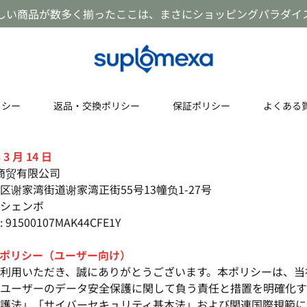
しい商品が数多く揃ったここは、まさにショッピングパラダイ
リシー
返品・交換ポリシー
保証ポリシー
よくある
3 月 14 日
瑞商贸有限公司
谢家湾街道谢家湾正街55号13幢负1-27号
シェンボ
500107MAK44CFE1Y
ポリシー（ユーザー向け）
利用いただき、誠にありがとうございます。本ポリシーは、当
ユーザーのデータ安全保護に関して負う責任と措置を明確化す
護法」「サイバーセキュリティ基本法」および関連国際規範に